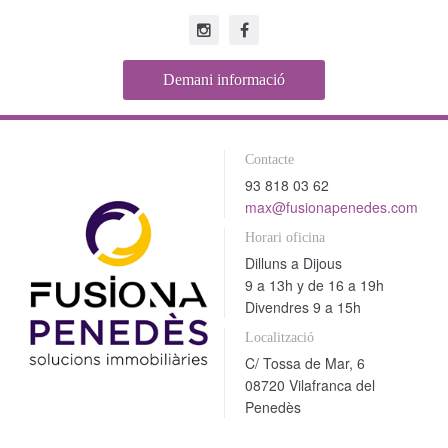
Demani informació
Contacte
93 818 03 62
max@fusionapenedes.com
Horari oficina
Dilluns a Dijous
9 a 13h y de 16 a 19h
Divendres 9 a 15h
Localització
C/ Tossa de Mar, 6
08720 Vilafranca del
Penedès