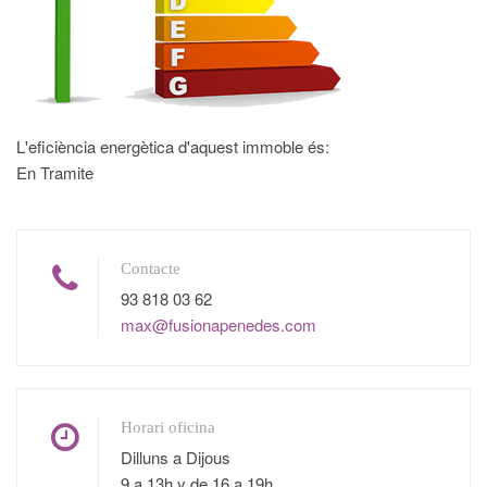
L'eficiència energètica d'aquest immoble és:
En Tramite
Contacte
93 818 03 62
max@fusionapenedes.com
Horari oficina
Dilluns a Dijous
9 a 13h y de 16 a 19h