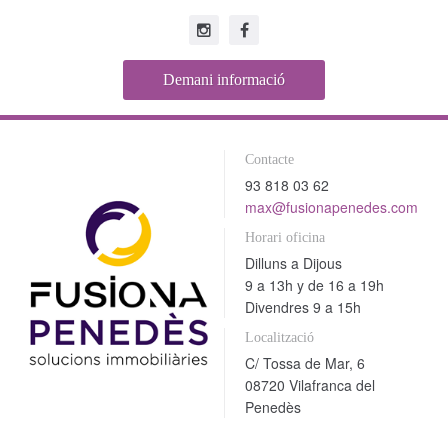
Demani informació
Contacte
93 818 03 62
max@fusionapenedes.com
Horari oficina
Dilluns a Dijous
9 a 13h y de 16 a 19h
Divendres 9 a 15h
Localització
C/ Tossa de Mar, 6
08720 Vilafranca del
Penedès