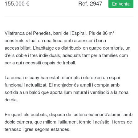
155.000
€
Ref. 2947
En Venta
Vilafranca del Penedès, barri de l’Espirall. Pis de 86 m²
construïts situat en una finca amb ascensor i bona
accessibilitat. L’habitatge es distribueix en quatre dormitoris, un
d’ells doble i tres individuals, adequats tant per a famílies com
per a qui necessiti espais de treball.
La cuina i el bany han estat reformats i ofereixen un espai
funcional i actualitzat. El menjador és ampli i compta amb
sortida a un balcó que aporta llum natural i ventilació a la zona
de dia.
En quant als acabats, disposa de fusteria exterior d’alumini amb
doble càmera, que millora l’aïllament tèrmic i acústic, i terres de
terrasso i gres segons estances.