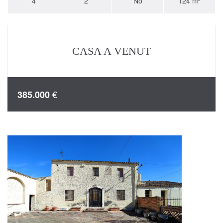
4
2
No
124 m²
CASA A VENUT
€
385.000