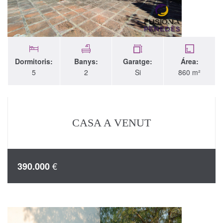
Dormitoris:
Banys:
Garatge:
Área:
5
2
Si
860 m²
CASA A VENUT
€
390.000