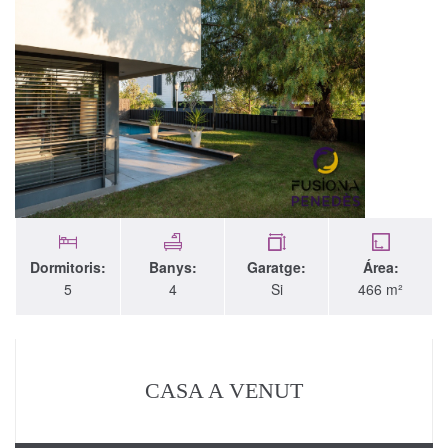
Dormitoris:
Banys:
Garatge:
Área:
5
4
Si
466 m²
CASA A VENUT