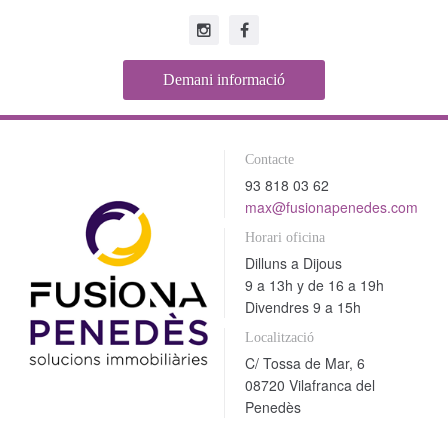
Demani informació
Contacte
93 818 03 62
max@fusionapenedes.com
Horari oficina
Dilluns a Dijous
9 a 13h y de 16 a 19h
Divendres 9 a 15h
Localització
C/ Tossa de Mar, 6
08720 Vilafranca del
Penedès