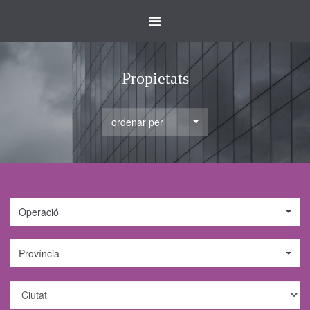
Toggle
navigation
Propietats
ordenar per
Operació
Província