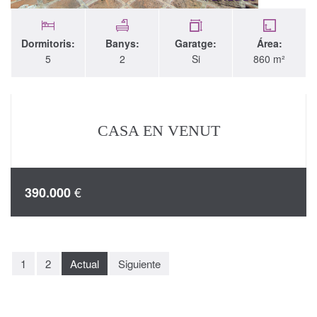
Dormitoris:
Banys:
Garatge:
Área:
5
2
Si
860 m²
CASA EN VENUT
€
390.000
1
2
Actual
Siguiente