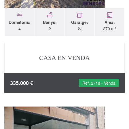
Dormitoris:
Banys:
Garatge:
Área:
4
2
Si
270 m²
CASA EN VENDA
€
335.000
Ref. 2718 - Venda