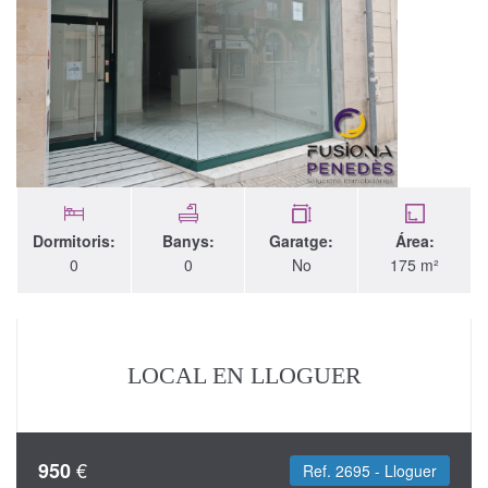
Dormitoris:
Banys:
Garatge:
Área:
0
0
No
175 m²
LOCAL EN LLOGUER
€
950
Ref. 2695 - Lloguer