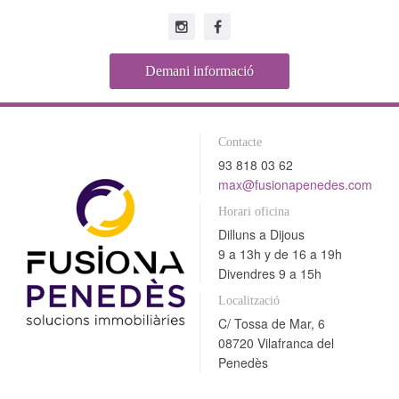
Demani informació
Contacte
93 818 03 62
max@fusionapenedes.com
Horari oficina
Dilluns a Dijous
9 a 13h y de 16 a 19h
Divendres 9 a 15h
Localització
C/ Tossa de Mar, 6
08720 Vilafranca del
Penedès