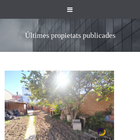
Toggle
navigation
Últimes propietats publicades