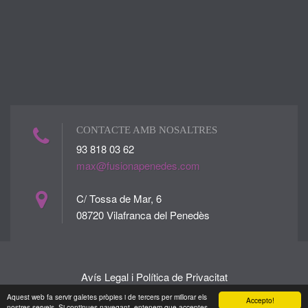
CONTACTE AMB NOSALTRES
93 818 03 62
max@fusionapenedes.com
C/ Tossa de Mar, 6
08720 Vilafranca del Penedès
Avís Legal i Política de Privacitat
Desenvolupat per
NetFincas
Aquest web fa servir galetes pròpies i de tercers per millorar els
Accepto!
nostres serveis. Si continues navegant, entenem que acceptes