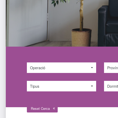
Operació
Provín
Tipus
Dormit
Reset Cerca