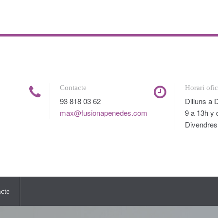
Contacte
Horari ofi
93 818 03 62
Dilluns a 
max@fusionapenedes.com
9 a 13h y 
Divendres
cte