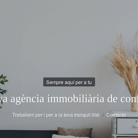
Benvingut al nostre despatx
Sempre aquí per a tu
va agència immobiliària de con
seva comunitat en les millors 
Treballem per i per a la teva tranquil·litat
Conegui els nostres serveis
/
Contacte