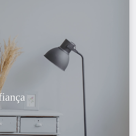
fiança
mans