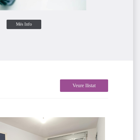
Més Info
Veure llistat