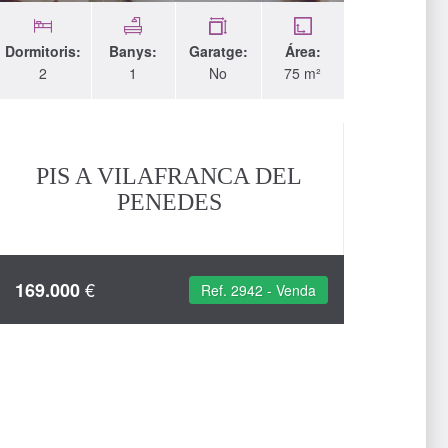
Dormitoris:
Banys:
Garatge:
Área:
Dormito
2
1
No
75 m²
3
PIS A VILAFRANCA DEL
P
PENEDES
€
169.000
270.
Ref. 2942 - Venda