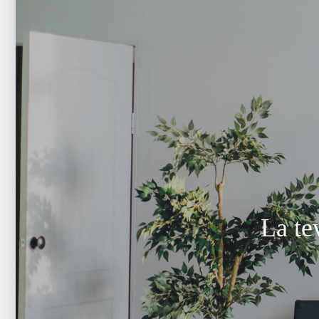
La te
La 