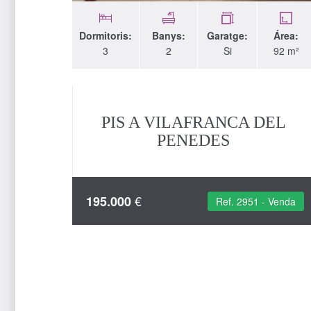
Dormitoris:
Banys:
Garatge:
Área:
3
2
Si
92 m²
PIS A VILAFRANCA DEL
PENEDES
€
195.000
Ref. 2951 - Venda