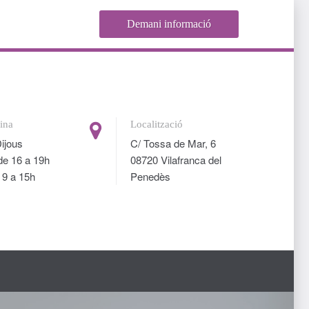
Demani informació
cina
Localització
Dijous
C/ Tossa de Mar, 6
de 16 a 19h
08720 Vilafranca del
 9 a 15h
Penedès