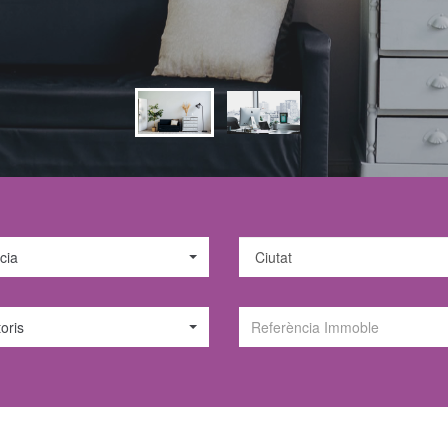
cia
oris