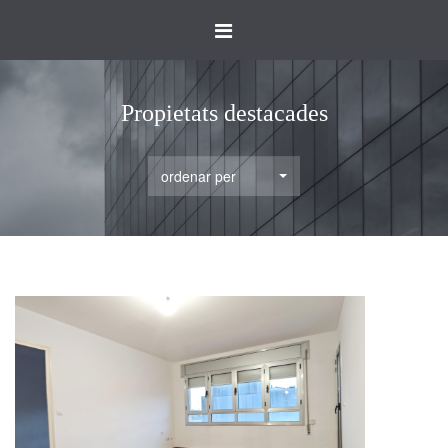
Toggle
navigation
Propietats destacades
ordenar per