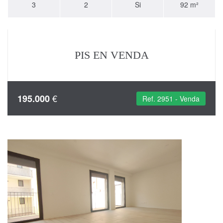
3
2
Si
92 m²
PIS EN VENDA
€
195.000
Ref. 2951 - Venda