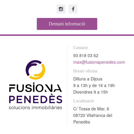
Demani informació
Contacte
93 818 03 62
max@fusionapenedes.com
Horari oficina
Dilluns a Dijous
9 a 13h y de 16 a 19h
Divendres 9 a 15h
Localització
C/ Tossa de Mar, 6
08720 Vilafranca del
Penedès