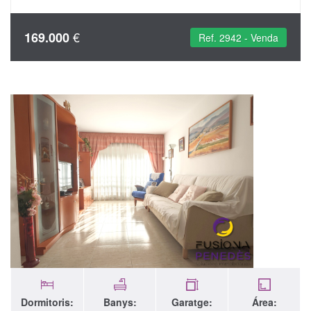
€
169.000
Ref. 2942 - Venda
Dormitoris:
Banys:
Garatge:
Área: