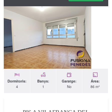
Dormitoris:
Banys:
Garatge:
Área:
4
1
No
86 m²