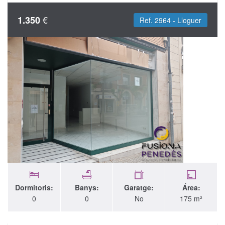
€
1.350
Ref. 2964 - Lloguer
Dormitoris:
Banys:
Garatge:
Área:
0
0
No
175 m²