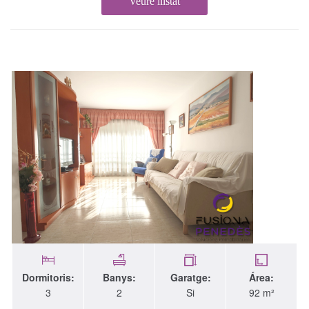
Veure llistat
Dormitoris:
Banys:
Garatge:
Área:
3
2
Si
92 m²