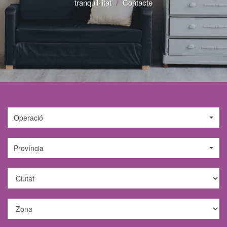
tranquil·litat
/
Contacte
Operació
Província