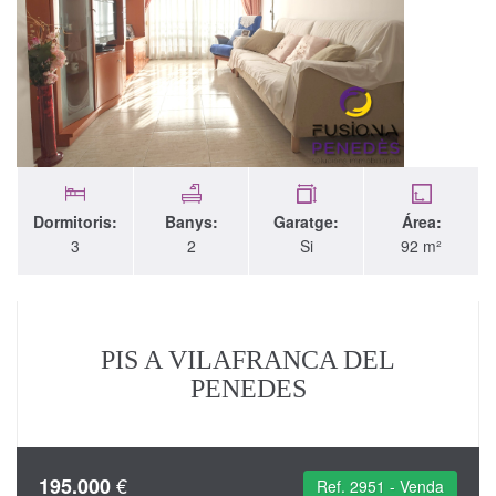
Dormitoris:
Banys:
Garatge:
Área:
3
2
Si
92 m²
PIS A VILAFRANCA DEL
PENEDES
€
195.000
Ref. 2951 - Venda