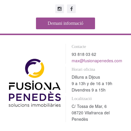
Demani informació
Contacte
93 818 03 62
max@fusionapenedes.com
Horari oficina
Dilluns a Dijous
9 a 13h y de 16 a 19h
Divendres 9 a 15h
Localització
C/ Tossa de Mar, 6
08720 Vilafranca del
Penedès